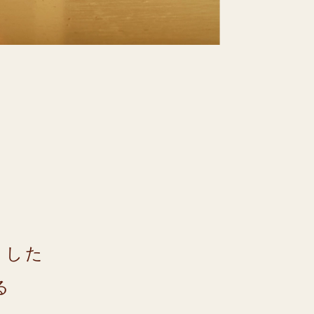
。
とした
る