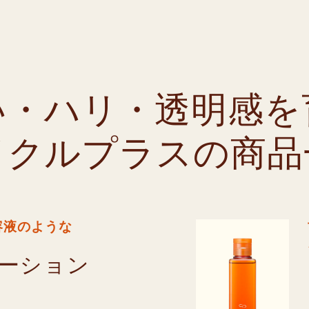
い・ハリ・透明感を
イクルプラスの商品
容液のような
ローション