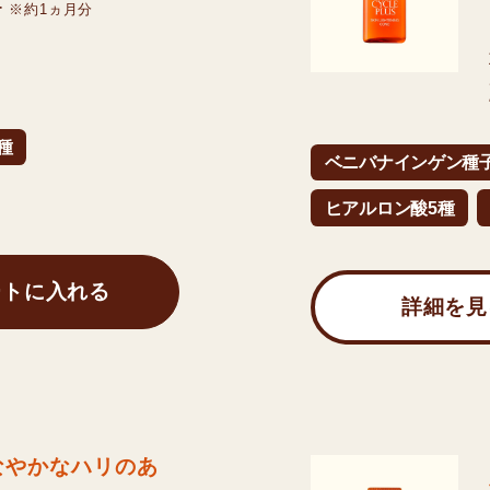
ー
※約1ヵ月分
種
ベニバナインゲン種
ヒアルロン酸5種
ートに入れる
詳細を見
なやかなハリのあ