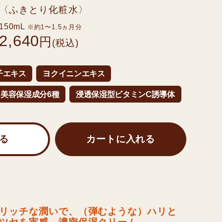
〈ふきとり化粧水〉
150mL
※約1〜1.5ヵ月分
2,640
円
(税込)
子エキス
ヨクイニンエキス
美容保湿成分6種
浸透保湿型ビタミンC誘導体
る
カートに入れる
リッチな潤いで、（弾むような）ハリと