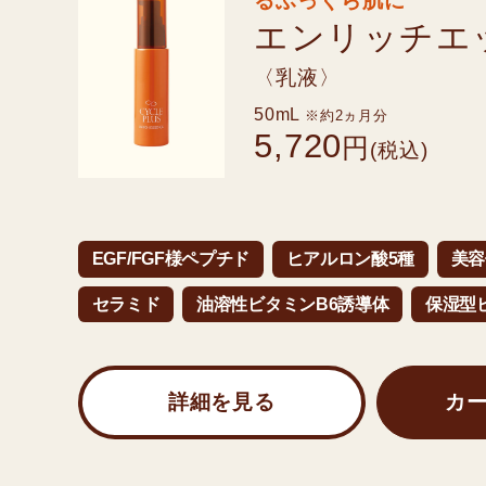
るふっくら肌に
エンリッチエ
〈乳液〉
50mL
※約2ヵ月分
5,720
円
(税込)
EGF/FGF様ペプチド
ヒアルロン酸5種
美容
セラミド
油溶性ビタミンB6誘導体
保湿型
詳細を見る
カ