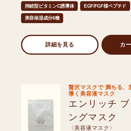
持続型ビタミンC誘導体
EGF/FGF様ペプチド
美容保湿成分6種
詳細を見る
カ
贅沢マスクで 満ちる、
導く美容液マスク
エンリッチ 
ングマスク
〈美容液マスク〉