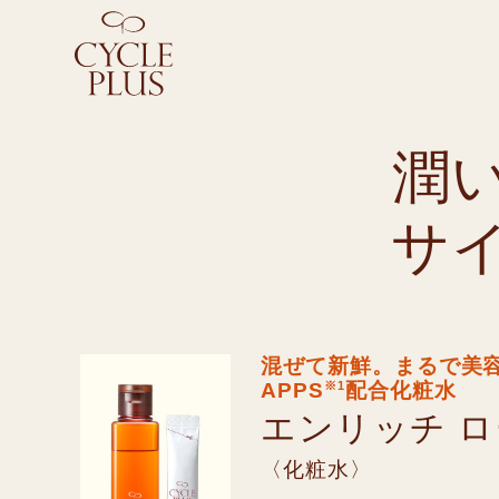
潤
サ
混ぜて新鮮。まるで美
※1
APPS
配合化粧水
エンリッチ 
〈化粧水〉