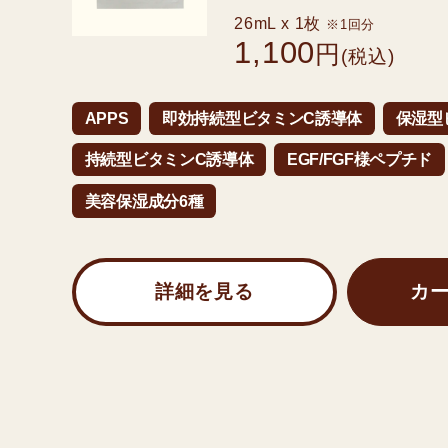
26mL x 1枚
※1回分
1,100
円
(税込)
APPS
即効持続型ビタミンC誘導体
保湿型
持続型ビタミンC誘導体
EGF/FGF様ペプチド
美容保湿成分6種
詳細を見る
カ