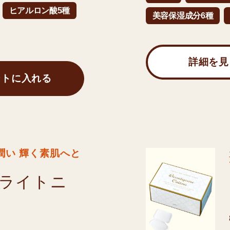
ヒアルロン酸5種
美容保湿成分6種
詳細を見
ートに入れる
潤い 輝く素肌へと
ブライトニ