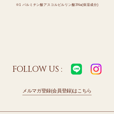
※1 パルミチン酸アスコルビルリン酸3Na(保湿成分)
FOLLOW US :
メルマガ登録(会員登録)はこちら