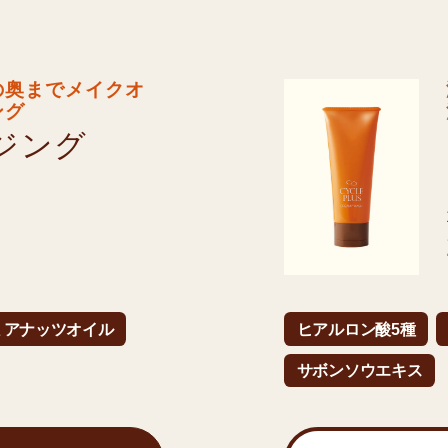
の奥までメイクオ
ング
ジング
ミアナッツオイル
ヒアルロン酸5種
サボンソウエキス