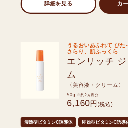
詳細を見る
カ
うるおいあふれて ぴた
さらり、肌ふっくら
エンリッチ 
ム
〈美容液・クリーム〉
50g
※約2ヵ月分
6,160
円
(税込)
浸透型ビタミンC誘導体
即効型ビタミンC誘導