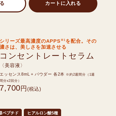
る
カートに入れる
※1
シリーズ最高濃度のAPPS
を配合。その
濃さは、美しさを加速させる
コンセントレートセラム
〈美容液〉
エッセンス8mL + パウダー 各2本
※約2週間分（1週
間分x2回分）
7,700
円
(税込)
F様ペプチド
ヒアルロン酸5種