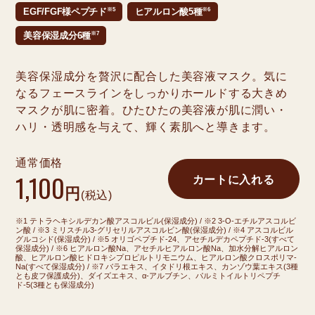
※5
※6
EGF/FGF様ペプチド
ヒアルロン酸5種
※7
美容保湿成分6種
美容保湿成分を贅沢に配合した美容液マスク。気に
なるフェースラインをしっかりホールドする大きめ
マスクが肌に密着。ひたひたの美容液が肌に潤い・
ハリ・透明感を与えて、輝く素肌へと導きます。
通常価格
1,10
0
カートに入れる
円
(税込)
※1 テトラヘキシルデカン酸アスコルビル(保湿成分) / ※2 3-O-エチルアスコルビ
ン酸 / ※3 ミリスチル3-グリセリルアスコルビン酸(保湿成分) / ※4 アスコルビル
グルコシド(保湿成分) / ※5 オリゴペプチド-24、アセチルデカペプチド-3(すべて
保湿成分) / ※6 ヒアルロン酸Na、アセチルヒアルロン酸Na、加水分解ヒアルロン
酸、ヒアルロン酸ヒドロキシプロピルトリモニウム、ヒアルロン酸クロスポリマ-
Na(すべて保湿成分) / ※7 バラエキス、イタドリ根エキス、カンゾウ葉エキス(3種
とも皮フ保護成分)、ダイズエキス、α-アルブチン、パルミトイルトリペプチ
ド-5(3種とも保湿成分)