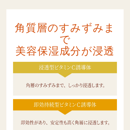
角質層のすみずみま
で
美容保湿成分が浸透