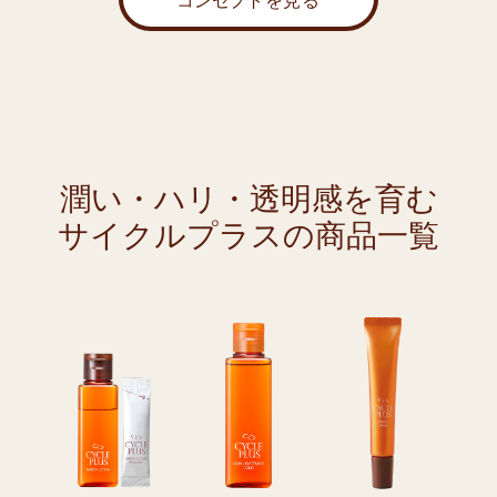
潤い・ハリ・透明感を育む
サイクルプラスの商品一覧