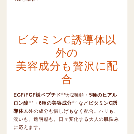
ビタミンC誘導体以
外の
美容成分も贅沢に配
合
※5
EGF/FGF様ペプチド
が2種類・
5種のヒアル
※6
※7
ロン酸
・
6種の美容成分
など
ビタミンC誘
導体
以外の成分も惜しげもなく配合。ハリも、
潤いも、透明感も。日々変化する大人の肌悩み
に応えます。