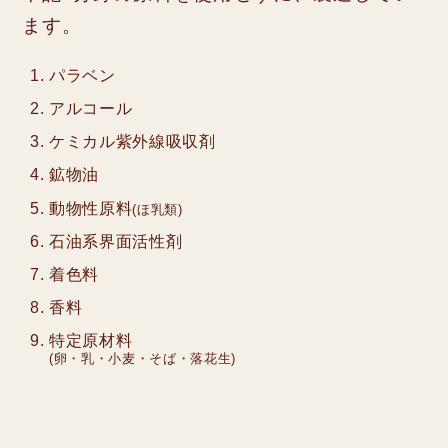
ます。
パラベン
アルコール
ケミカル紫外線吸収剤
鉱物油
動物性原料
(ほ乳類)
石油系界面活性剤
着色料
香料
特定原材料
(卵・乳・小麦・そば・落花生)